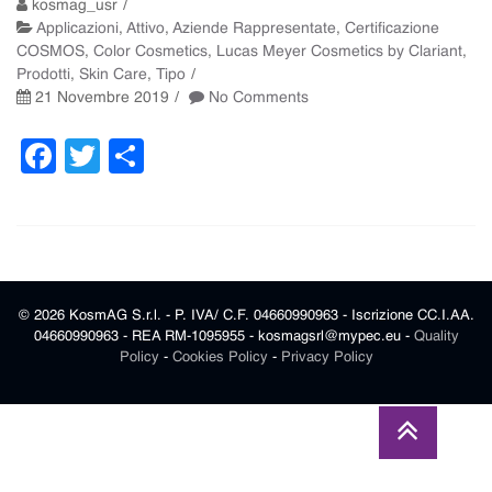
kosmag_usr
Applicazioni
,
Attivo
,
Aziende Rappresentate
,
Certificazione
COSMOS
,
Color Cosmetics
,
Lucas Meyer Cosmetics by Clariant
,
Prodotti
,
Skin Care
,
Tipo
21 Novembre 2019
No Comments
Facebook
Twitter
Condividi
© 2026 KosmAG S.r.l. - P. IVA/ C.F. 04660990963 - Iscrizione CC.I.AA.
04660990963 - REA RM-1095955 - kosmagsrl@mypec.eu -
Quality
Policy
-
Cookies Policy
-
Privacy Policy