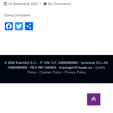
16 Settembre 2021
No Comments
China Compliant
Facebook
Twitter
Condividi
© 2026 KosmAG S.r.l. - P. IVA/ C.F. 04660990963 - Iscrizione CC.I.AA.
04660990963 - REA RM-1095955 - kosmagsrl@mypec.eu -
Quality
Policy
-
Cookies Policy
-
Privacy Policy