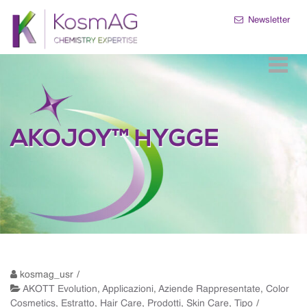
Skip
Skip
to
to
Newsletter
navigation
content
KosmAG
CHEMISTRY EXPERTISE
S.r.l.
AKOJOY™ HYGGE
kosmag_usr
AKOTT Evolution
,
Applicazioni
,
Aziende Rappresentate
,
Color
Cosmetics
,
Estratto
,
Hair Care
,
Prodotti
,
Skin Care
,
Tipo